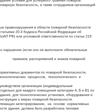
дание условий для успешного тушения пожаров.
пожарную безопасность, а также сотрудников организаций
ные правонарушения в области пожарной безопасности
 статьями 20.4 Кодекса Российской Федерации об
КоАП РФ) или уголовной ответственности по статье 219
ено нарушение (если оно не выполнило обязательные
приказов, распоряжений и знаков пожарной
нормативных документов по пожарной безопасности,
ехнологических процессов, технологического и
руководством организации (индивидуальным
 отдельно для каждого помещения категории А, Б и В1 по
дания, для технологических установок, оборудования и
инструкции о мерах пожарной безопасности.
одлежащих категорированию, на основе нормативных
ти здания, должна быть разработана типовая