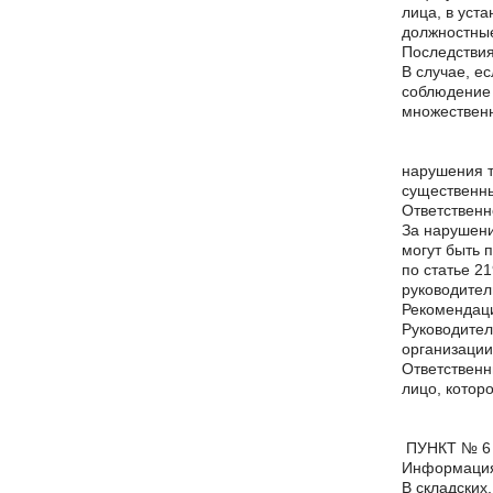
лица, в уст
должностные
Последствия
В случае, е
соблюдение 
множествен
нарушения т
существенны
Ответственн
За нарушени
могут быть 
по статье 2
руководител
Рекомендац
Руководител
организации
Ответственн
лицо, котор
ПУНКТ № 6
Информация
В складских