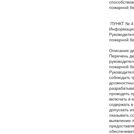
способствов
пожарной бе
ПУНКТ № 4
Информация
Руководител
пожарной бе
Описание де
Перечень де
руководител
пожарной бе
Руководител
соблюдать т
должностных
разрабатыва
проводить п
включать в 
содержать в
допускать и
оказывать с
выявлении л
предоставля
обеспечиват