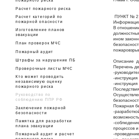
пожарного риска
Расчет пожарного риска
ПУНКТ № 2
Расчет категорий по
Информация
пожарной опасности
В отношении
Изготовление планов
должностным
эвакуации
ином законн
План проверок МЧС
безопасност
пожаровзрыв
Пожарный аудит
Штрафы за нарушение ПБ
Описание д
Перечень де
Проверочные листы МЧС
-руководите
Кто может проводить
-инструкция
независимую оценку
-инструкция
пожарного риска
Последствия
Осуществлен
Руководство по
соблюдению ППР РФ
безопасност
Пожарная бе
Заключение пожарной
-разработко
безопасности
возможность
Памятка для разработки
-соблюдение
плана эвакуации
процессов и
-проведени
Пожарный аудит и расчет
пожарного риска