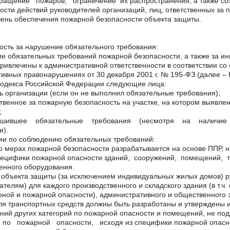
ащение пожаров, ограничение их распространения, а также соз
ости действий руководителей организаций, лиц, ответственных за 
вень обеспечения пожарной безопасности объекта защиты.
ость за нарушение обязательного требования:
е обязательных требований пожарной безопасности, а также за и
привлечены к административной ответственности в соответствии со
ивных правонарушениях от 30 декабря 2001 г. № 195-ФЗ (далее – 
кодекса Российской Федерации следующие лица:
ь организации (если он не выполнил обязательные требования);
ственное за пожарную безопасность на участке, на котором выявл
;
ушившее обязательные требования (несмотря на наличие 
и).
ии по соблюдению обязательных требований:
о мерах пожарной безопасности разрабатывается на основе ППР, 
пецифики пожарной опасности зданий, сооружений, помещений, т
енного оборудования.
 объекта защиты (за исключением индивидуальных жилых домов) 
телям) для каждого производственного и складского здания (в т.ч.
ной и пожарной опасности), административного и общественного з
для транспортных средств должны быть разработаны и утверждены 
ний других категорий по пожарной опасности и помещений, не п
 по пожарной опасности, исходя из специфики пожарной опаснос