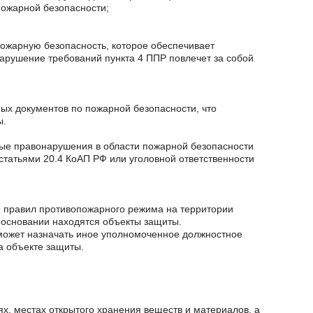
пожарной безопасности;
 пожарную безопасность, которое обеспечивает
арушение требований пункта 4 ППР повлечет за собой
ых документов по пожарной безопасности, что
ы.
ные правонарушения в области пожарной безопасности
 статьями 20.4 КоАП РФ или уголовной ответственности
е правил противопожарного режима на территории
м основании находятся объекты защиты.
 может назначать иное уполномоченное должностное
а объекте защиты.
х, местах открытого хранения веществ и материалов, а