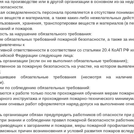
ия на производстве или в другой организации в основном из-за не
зопасности.
ая осведомленность персонала проявляется в отсутствии пониман
х веществ и материалов, а также каких-либо нежелательных дейс
льзования, хранения, транспортировки веществ и материалов (в пе
раний и пожаров.
ость за нарушение обязательного требования:
е обязательных требований пожарной безопасности, а также за и
привлечены к
ивной ответственности в соответствии со статьями 20.4 КоАП РФ ил
сийской Федерации следующие лица:
ь организации (если он не выполнил обязательные требования);
ственное за пожарную безопасность на участке, на котором выявл
;
ушившее обязательные требования (несмотря на наличие 
и).
ии по соблюдению обязательных требований:
аются к работе только после прохождения обучения мерам пожарн
рного инструктажа и прохождения пожарно-технического минимума
нии огневых работ оформляется наряд-допуск на выполнение ог
ь организации обязан предупредить работников об опасности при 
 при знании и соблюдении правил пожарной безопасности работни
приводящих к загораниям и пожарам, меры пожарной профилакти
зможных причин возникновения и условий развития пожаров вследс