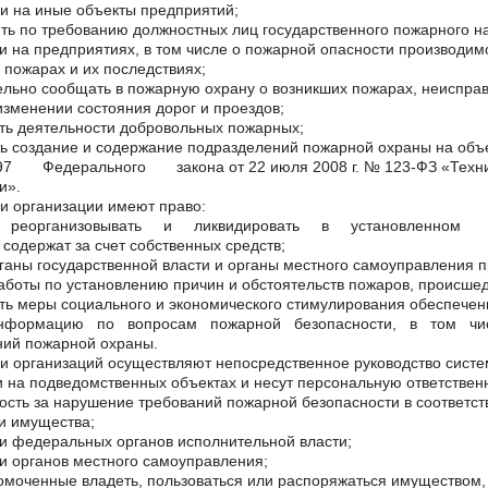
и на иные объекты предприятий;
ть по требованию должностных лиц государственного пожарного н
и на предприятиях, в том числе о пожарной опасности производим
 пожарах и их последствиях;
льно сообщать в пожарную охрану о возникших пожарах, неиспра
изменении состояния дорог и проездов;
ть деятельности добровольных пожарных;
ть создание и содержание подразделений пожарной охраны 
 Федерального закона от 22 июля 2008 г. № 123-ФЗ «Техниче
и».
и организации имеют право:
, реорганизовывать и ликвидировать в установленном 
 содержат за счет собственных средств;
рганы государственной власти и органы местного самоуправления
аботы по установлению причин и обстоятельств пожаров, происше
ть меры социального и экономического стимулирования обеспечен
нформацию по вопросам пожарной безопасности, в том числе
ний пожарной охраны.
и организаций осуществляют непосредственное руководство систе
 на подведомственных объектах и несут персональную ответствен
ость за нарушение требований пожарной безопасности в соответст
и имущества;
и федеральных органов исполнительной власти;
и органов местного самоуправления;
омоченные владеть, пользоваться или распоряжаться имуществом, 