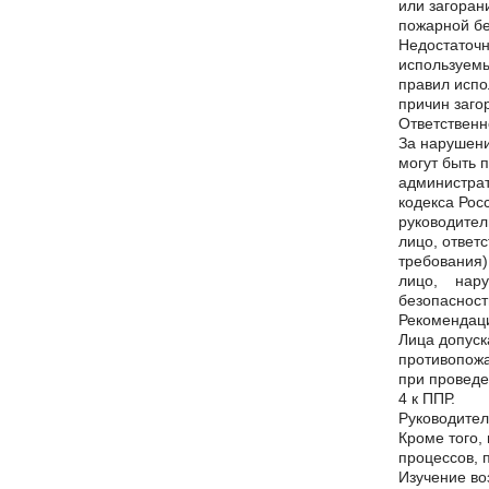
или загоран
пожарной бе
Недостаточн
используемы
правил испо
причин заго
Ответственн
За нарушени
могут быть 
администрат
кодекса Рос
руководител
лицо, ответ
требования)
лицо, нар
безопасност
Рекомендац
Лица допуск
противопожа
при проведе
4 к ППР.
Руководител
Кроме того,
процессов, 
Изучение во