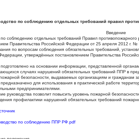
водство по соблюдению отдельных требований правил прот
Введение
 по соблюдению отдельных требований Правил противопожарного 
ием Правительства Российской Федерации от 25 апреля 2012 г. № 3
ания по вопросам соблюдения обязательных требований, установ
Федерации, утверждённых постановлением Правительства Российск
 подготовлено на основании информации, представленной органа
чающихся случаях нарушений обязательных требований ППР в пре
пожарной безопасности, выдаваемых организациям и гражданам за 
 предназначено для использования в практической работе терри
альными предпринимателями.
ие руководства позволит повысить уровень пожарной безопасност
дения профилактики нарушений обязательных требований пожарн
сточник
ководство по соблюдению ППР РФ
.pdf
щие положения