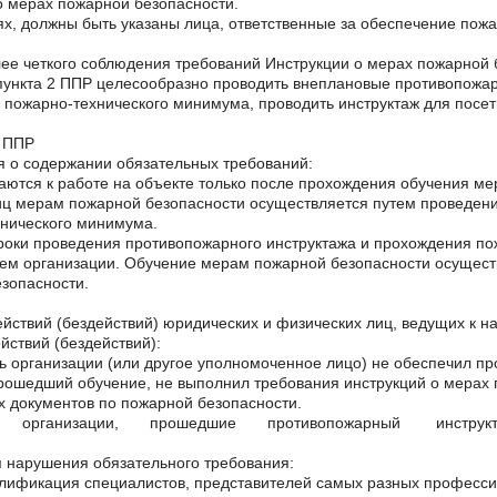
о мерах пожарной безопасности.
ях, должны быть указаны лица, ответственные за обеспечение пож
ее четкого соблюдения требований Инструкции о мерах пожарной 
ункта 2 ППР целесообразно проводить внеплановые противопожар
 пожарно-технического минимума, проводить инструктаж для посет
 ППР
 о содержании обязательных требований:
аются к работе на объекте только после прохождения обучения м
ц мерам пожарной безопасности осуществляется путем проведени
нического минимума.
роки проведения противопожарного инструктажа и прохождения п
ем организации. Обучение мерам пожарной безопасности осущест
зопасности.
йствий (бездействий) юридических и физических лиц, ведущих к 
йствий (бездействий):
ь организации (или другое уполномоченное лицо) не обеспечил п
рошедший обучение, не выполнил требования инструкций о мерах 
 документов по пожарной безопасности.
и организации, прошедшие противопожарный инструктаж, 
 нарушения обязательного требования:
лификация специалистов, представителей самых разных професси