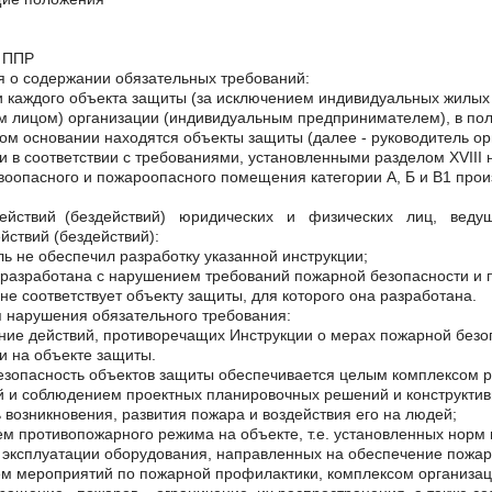
 ППР
 о содержании обязательных требований:
 каждого объекта защиты (за исключением индивидуальных жилы
 лицом) организации (индивидуальным предпринимателем), в по
ом основании находятся объекты защиты (далее - руководитель ор
и в соответствии с требованиями, установленными разделом XVIII 
оопасного и пожароопасного помещения категории А, Б и В1 произ
ействий (бездействий) юридических и физических лиц, ведущ
йствий (бездействий):
ль не обеспечил разработку указанной инструкции;
 разработана с нарушением требований пожарной безопасности и
 не соответствует объекту защиты, для которого она разработана.
 нарушения обязательного требования:
ие действий, противоречащих Инструкции о мерах пожарной безо
и на объекте защиты.
зопасность объектов защиты обеспечивается целым комплексом 
й и соблюдением проектных планировочных решений и конструктив
 возникновения, развития пожара и воздействия его на людей;
м противопожарного режима на объекте, т.е. установленных норм
 эксплуатации оборудования, направленных на обеспечение пожар
ем мероприятий по пожарной профилактики, комплексом организ