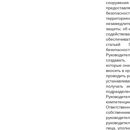
сооружения 
предоставля
безопасност
территориях
незамедлите
защиты, об 
содействова
обеспечива
статьей 97
безопасност
Руководител
создавать
которые они
вносить в о
проводить р
устанавлива
получать и
подразделе
Руководител
компетенции
Ответственн
собственник
руководител
руководител
лица, уполн