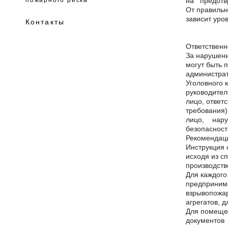
на предотвр
От правильн
зависит уро
Контакты
Ответственн
За нарушени
могут быть 
администрат
Уголовного 
руководител
лицо, ответ
требования)
лицо, нар
безопасност
Рекомендац
Инструкция 
исходя из с
производств
Для каждого
предпринима
взрывопожар
агрегатов, 
Для помеще
документов