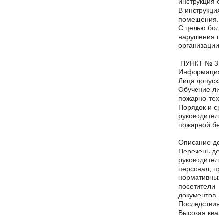
инструкция 
В инструкци
помещения.
С целью бол
нарушения п
организации
ПУНКТ № 3
Информация
Лица допуск
Обучение ли
пожарно-тех
Порядок и с
руководител
пожарной бе
Описание де
Перечень де
руководител
персонал, п
нормативных
посетител
документов.
Последствия
Высокая ква