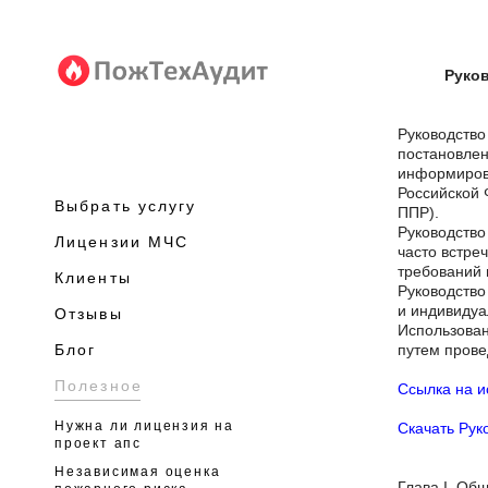
Руко
Руководство
постановлен
информиров
Российской 
Выбрать услугу
ППР).
Руководство
Лицензии МЧС
часто встре
требований 
Клиенты
Руководство
и индивиду
Отзывы
Использован
путем прове
Блог
Полезное
Ссылка на и
Нужна ли лицензия на
Скачать Ру
проект апс
Независимая оценка
Глава I. Об