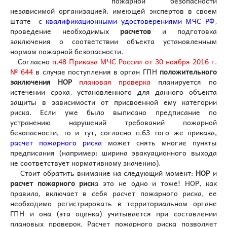
пожарной безопасности
независимой организацией, имеющей экспертов в своем
штате с
квалификационными удостоверениями МЧС РФ
,
проведение необходимых
расчетов
и подготовка
заключения о соответствии объекта установленным
нормам пожарной безопасности.
Согласно
п.48 Приказа МЧС России от 30 ноября 2016 г.
№ 644
в случае поступления в орган ГПН
положительного
заключения НОР
плановая проверка
планируется по
истечении срока, установленного для данного объекта
защиты в зависимости от присвоенной ему категории
риска. Если уже было выписано предписание по
устранению нарушений требований пожарной
безопасности, то и тут, согласно п.63 того же приказа,
расчет пожарного риска
может снять многие пункты
предписания (например: ширина эвакуационного выхода
не соответствует нормативному значению).
Стоит обратить внимание на следующий момент:
НОР
и
расчет пожарного риск
а это не одно и тоже! НОР, как
правило, включает в себя расчет пожарного риска, ее
необходимо регистрировать в территориальном органе
ГПН и она (эта оценка) учитывается при составлении
плановых проверок. Расчет пожарного риска позволяет