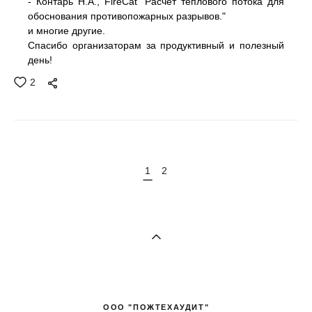
- Контарь Н.А., FireCat "Расчет теплового потока для
обоснования противопожарных разрывов."
и многие другие.
Спасибо организаторам за продуктивный и полезный
день!
2
1
2
ООО "ПОЖТЕХАУДИТ"