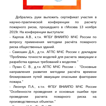
Добрались руки выложить сертификат участия в
научно-практической конференции по расчету
пожарного риска, прошедшего в г.Москва 13 ноября
2019г. На конференции выступали:
- Карпов А.В., к.т.н. ФГБУ ВНИИПО МЧС России по
вопросу применения методики расчёта пожарного
риска общественных зданий.
- Самошин Д.А., д.т.н. АГПС МЧС России с докладом
"Проблемы точности моделей для расчета эвакуации и
разработка единых требований к моделям."
- Пузач С. В., д.т.н АГПС МЧС России - "Основные
направления развития методики расчёта времени
блокирования путей эвакуации опасными факторами
пожара."
- Леончук П.А., к.т.н. ФГБУ ВНИИПО МЧС России
"Особенности проведения и основные ошибки при
проведении расчета пожарного риска на
производственных объектах."